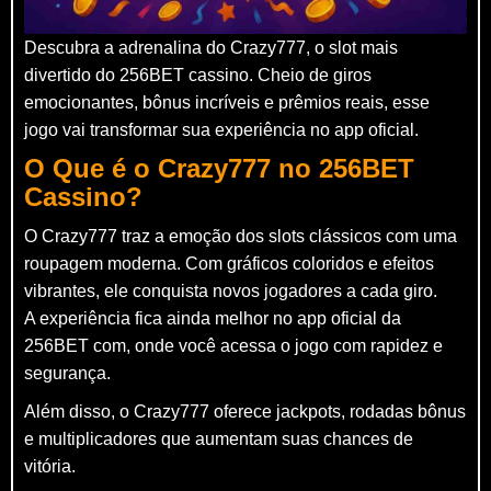
Descubra a adrenalina do Crazy777, o slot mais
divertido do 256BET cassino. Cheio de giros
emocionantes, bônus incríveis e prêmios reais, esse
jogo vai transformar sua experiência no app oficial.
O Que é o Crazy777 no 256BET
Cassino?
O Crazy777 traz a emoção dos slots clássicos com uma
roupagem moderna. Com gráficos coloridos e efeitos
vibrantes, ele conquista novos jogadores a cada giro.
A experiência fica ainda melhor no app oficial da
256BET com, onde você acessa o jogo com rapidez e
segurança.
Além disso, o Crazy777 oferece jackpots, rodadas bônus
e multiplicadores que aumentam suas chances de
vitória.